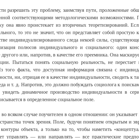
ти разрешить эту проблему, заимствуя пути, проложенные об
нной соответствующими методологическими возможностями. По
ку она явно проистекает из вторичных теоретизирований. Есл
льного, то это не значит, что он представляет собой простую 
естве индивидуализированного следа некоей силы, существующе
лизация полюсов индивидуального и социального: один конст
 другого или, напротив, в качестве его преемника. Она маскиру
ции. Пытаться понять социальную реальность, не перестает 
Из того факта, что доступная информация связана с индивид
ости, ни, отрицая ее в качестве индивидуальности, сводить к
реда и т. д. Напротив, это должно побуждать социолога к поиск
 увидеть динамичное производство индивидуальности в сери
исывается в определенное социальное поле.
 во всяком случае поучителен в одном отношении: он указывает
странства точек зрения. Поле, будучи понятием открытым и эвр
 контуры объекта, а только на то, чтобы наметить «концепт
удет управлять — или направлять — все практические предпо