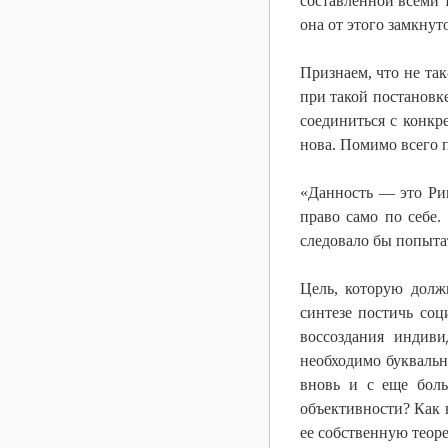
составленной всеми 
она от этого замкнут
Признаем, что не та
при такой постановк
соединиться с конкр
нова. Помимо всего 
«Данность — это Рим
право само по себе.
следовало бы попытат
Цель, которую долж
синтезе постичь со
воссоздания индиви
необходимо буквальн
вновь и с еще боль
объективности? Как в
ее собственную теоре