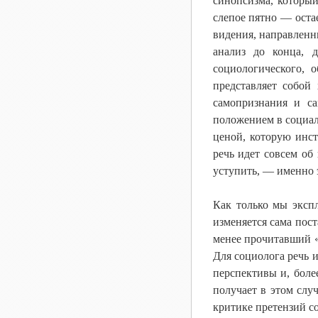
синопсизма, которы
слепое пятно — оста
видения, направленны
анализ до конца, 
социологического, 
представляет собой
самопризнания и са
положением в социал
ценой, которую инст
речь идет совсем об
уступить, — именно 
Как только мы экспл
изменяется сама пос
менее прочитавший «
Для социолога речь и
перспективы и, боле
получает в этом слу
критике претензий с