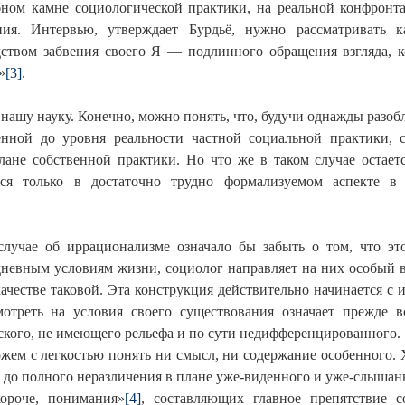
бном камне социологической практики, на реальной конфронт
ния. Интервью, утверждает Бурдьё, нужно рассматривать 
ством забвения своего Я — подлинного обращения взгляда, 
»
[3]
.
 нашу науку. Конечно, можно понять, что, будучи однажды разоб
денной до уровня реальности частной социальной практики,
плане собственной практики. Но что же в таком случае остает
тся только в достаточно трудно формализуемом аспекте в
случае об иррационализме означало бы забыть о том, что эт
невным условиям жизни, социолог направляет на них особый 
честве таковой. Эта конструкция действительно начинается с и
отреть на условия своего существования означает прежде вс
лоского, не имеющего рельефа и по сути недифференцированного
ожем с легкостью понять ни смысл, ни содержание особенного
 до полного неразличения в плане уже-виденного и уже-слышанн
короче, понимания»
[4]
, составляющих главное препятствие с