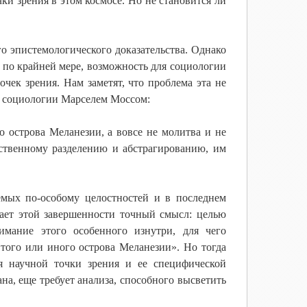
ки зрения в этом космосе. Но не становится ли
о эпистемологического доказательства. Однако
, по крайней мере, возможность для социологии
чек зрения. Нам заметят, что проблема эта не
й социологии Марселем Моссом:
о острова Меланезии, а вовсе не молитва и не
ьственному разделению и абстрагированию, им
мых по-особому целостностей и в последнем
дает этой завершенности точный смысл: целью
имание этого особенного изнутри, для чего
 того или иного острова Меланезии». Но тогда
я научной точки зрения и ее специфической
на, еще требует анализа, способного высветить