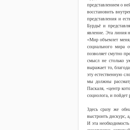
представлением о ней
восстановить внутре
представления и ес
Бурдьё и представл
явление. Эта линия 
«Мир объемлет меня,
социального мира о
позволяет смутно пр
смысл не столько у
выражает то, благод
эту естественную сло
мы должны рассматр
Паскаля, «центр кот
социолога, и пойдет 
Здесь сразу же обн
выстроить дискурс, а
И эта необходимость