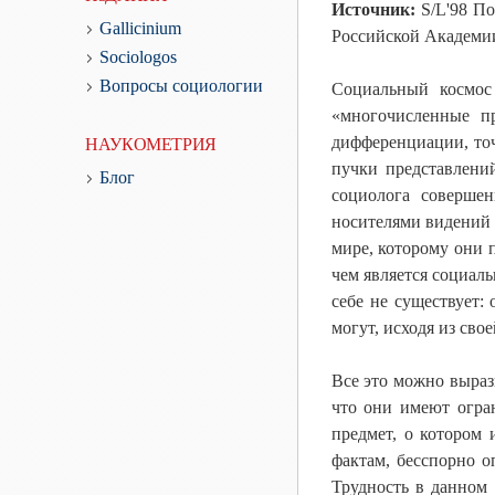
Источник:
S/L'98 По
Gallicinium
Российской Академии
Sociologos
Вопросы социологии
Социальный космос
«многочисленные п
дифференциации, точ
НАУКОМЕТРИЯ
пучки представлени
Блог
социолога совершен
носителями видений 
мире, которому они п
чем является социаль
себе не существует:
могут, исходя из сво
Все это можно вырази
что они имеют огран
предмет, о котором 
фактам, бесспорно о
Трудность в данном 