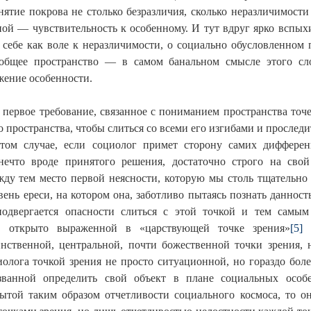
снятие покрова не столько безразличия, сколько неразличимос
ой — чувствительность к особенному. И тут вдруг ярко вспыхив
о себе как воле к неразличимости, о социально обусловленно
 общее пространство — в самом банальном смысле этого с
ение особенности.
 первое требование, связанное с пониманием пространства точе
о пространства, чтобы слиться со всеми его изгибами и проследи
том случае, если социолог примет сторону самих дифферен
ечто вроде принятого решения, достаточно строго на сво
ду тем место первой неясности, которую мы столь тщательно и
вень ереси, на котором она, заботливо пытаясь познать даннос
подвергается опасности слиться с этой точкой и тем самым
и, открыто выраженной в «царствующей точке зрения»
[5]
х
нственной, центральной, почти божественной точки зрения, 
иолога точкой зрения не просто ситуационной, но гораздо бо
изванной определить свой объект в плане социальных особ
ытой таким образом отчетливости социального космоса, то о