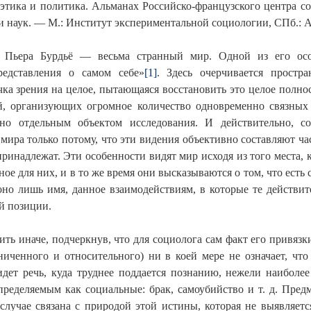
этика и политика. Альманах Российско-французского центра 
 наук. — М.: Институт экспериментальной социологии, СПб.: Ал
 Пьера Бурдьё — весьма странный мир. Одной из его особ
редставления о самом себе»
[1]
. Здесь очерчивается простра
ка зрения на целое, пытающаяся восстановить это целое полно
й, организующих огромное количество одновременно связных
но отдельным объектом исследования. И действительно, соци
мира только потому, что эти видения объективно составляют ча
ринадлежат. Эти особенности видят мир исходя из того места, к
ное для них, и в то же время они высказываются о том, что есть 
 оно лишь имя, данное взаимодействиям, в которые те действ
ей позиции.
ть иначе, подчеркнув, что для социолога сам факт его привязк
иченного и относительного) ни в коей мере не означает, чт
идет речь, куда труднее поддается познанию, нежели наиболе
пределяемым как социальные: брак, самоубийство и т. д. Пред
случае связана с природой этой истины, которая не выявляет