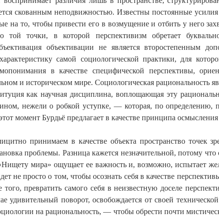
й воспринимает различия лишь в пространстве, структуриров
ется скованным неподвижностью. Известны постоянные усилия
е на то, чтобы привести его в возмущение и отбить у него зах
до той точки, в которой перспективизм обретает буквальн
объективация объективации не является второстепенным до
 характеристику самой социологической практики, для котор
мопонимания в качестве специфической перспективы, орие
ьном и историческом мире. Социологическая рациональность яв
итуция как научная дисциплина, воплощающая эту рационально
 ином, нежели о робкой уступке, — которая, по определению, п
этот момент Бурдьё предлагает в качестве принципа осмыслени
ицитно принимаем в качестве объекта пространство точек зре
тановка проблемы. Разница кажется незначительной, потому что
Нищету мира» ощущает ее важность и, возможно, испытает жел
дет не просто о том, чтобы осознать себя в качестве перспективы
е того, превратить самого себя в неизвестную доселе перспект
чае удивительный поворот, освобождается от своей техническ
оциологии на рациональность, — чтобы обрести почти мистичес