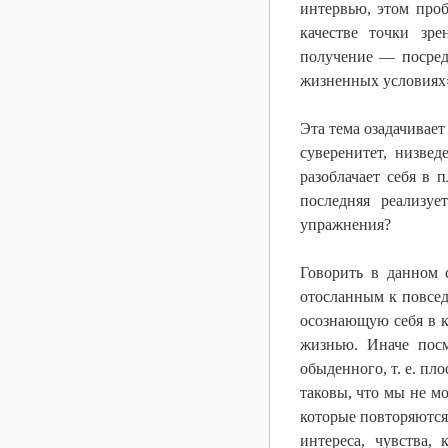
интервью, этом про
качестве точки зре
получение — посред
жизненных условиях
Эта тема озадачивает
суверенитет, низве
разоблачает себя в 
последняя реализуе
упражнения?
Говорить в данном 
отосланным к повсед
осознающую себя в ка
жизнью. Иначе посм
обыденного, т. е. п
таковы, что мы не м
которые повторяются
интереса, чувства, 