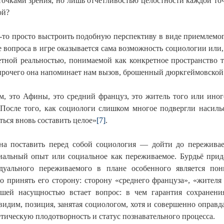
точками зрения, но лишь отчетливостью целостности каждой точ
ой?
к-то просто выстроить подобную перспективу в виде приемлемог
е вопроса в игре оказывается сама возможность социологии или
етной реальностью, понимаемой как конкретное пространство то
прочего она напоминает нам вызов, брошенный дюркгеймовско
, это Афины, это средний француз, это житель того или иног
 После того, как социологи слишком многое подвергли насил
ься вновь составить целое»
[7]
.
на поставить перед собой социология — дойти до переживае
циальный опыт или социальное как переживаемое. Бурдьё при
дуального переживаемого в плане особенного является пон
о принять его сторону: сторону «среднего француза», «жителя
шей насущностью встает вопрос: в чем гарантия сохранени
идим, позиция, занятая социологом, хотя и совершенно оправда
тическую плодотворность и статус познавательного процесса.