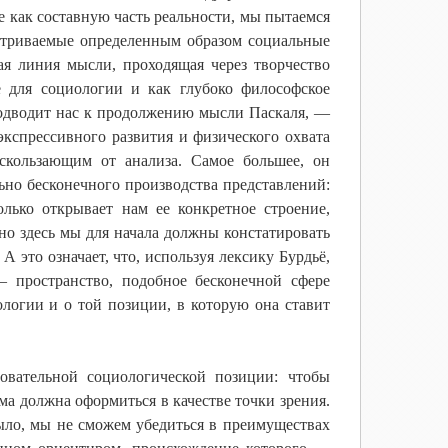
ие как составную часть реальности, мы пытаемся
матриваемые определенным образом социальные
ая линия мысли, проходящая через творчество
е для социологии и как глубоко философское
 подводит нас к продолжению мысли Паскаля, —
 экспрессивного развития и физического охвата
скользающим от анализа. Самое большее, он
ьно бесконечного производства представлений:
олько открывает нам ее конкретное строение,
дно здесь мы для начала должны констатировать
А это означает, что, используя лексику Бурдьё,
 пространство, подобное бесконечной сфере
ологии и о той позиции, в которую она ставит
овательной социологической позиции: чтобы
ма должна оформиться в качестве точки зрения.
было, мы не сможем убедиться в преимуществах