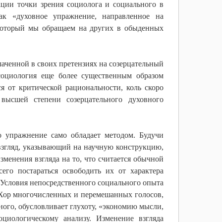
ации точки зрения социолога и социального в
как «духовное упражнение, направленное на
который мы обращаем на других в обыденных
лаченной в своих претензиях на созерцательный
 социология еще более существенным образом
ся от критической рациональности, коль скоро
 высшей степени созерцательного духовного
о упражнение само обладает методом. Будучи
взгляд, указывающий на научную конструкцию,
зменения взгляда на то, что считается обычной
его постараться освободить их от характера
. Условия непосредственного социального опыта
. Хор многочисленных и перемешанных голосов,
ого, обусловливает глухоту, «экономию мысли,
оциологическому анализу. Изменение взгляда