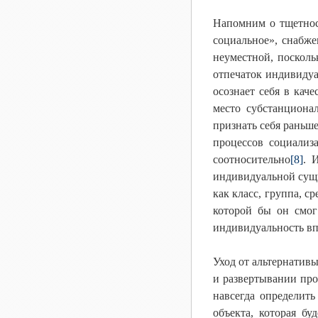
Напомним о тщетнос
социальное», снабже
неуместной, посколь
отпечаток индивидуа
осознает себя в кач
место субстанциона
признать себя раньше
процессов социализа
соотносительно
[8]
. 
индивидуальной сущн
как класс, группа, с
которой бы он смог
индивидуальность вп
Уход от альтернативы
и развертывании про
навсегда определить
объекта, которая б