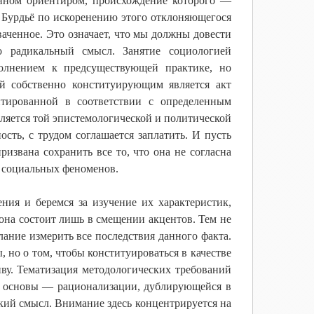
анном ориентиром, происхождение которого —
 Бурдьё по искоренению этого отклоняющегося
ваченное. Это означает, что мы должны довести
о радикальный смысл. Занятие социологией
полнением к предсуществующей практике, но
ой собственно конституирующим является акт
нтированной в соответствии с определенным
ляется той эпистемологической и политической
сть, с трудом соглашается заплатить. И пусть
ризвана сохранить все то, что она не согласна
я социальных феноменов.
ния и беремся за изучение их характеристик,
 она состоит лишь в смещении акцентов. Тем не
ание измерить все последствия данного факта.
, но о том, чтобы конституироваться в качестве
иву. Тематизация методологических требований
ой основы — рационализации, дублирующейся в
кий смысл. Внимание здесь концентрируется на