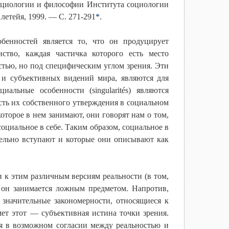
социологии и философии Института социологии
етейя, 1999. — С. 271-291
*
.
енностей является то, что он продуцирует
нство, каждая частичка которого есть место
стью, но под специфическим углом зрения. Эти
 и субъективных видений мира, являются для
альные особенности (singularités) являются
сть их собственного утверждения в социальном
оторое в нем занимают, они говорят нам о том,
социальное в себе. Таким образом, социальное в
ительно вступают и которые они описывают как
и к этим различным версиям реальности (в том,
о он занимается ложным предметом. Напротив,
е значительные закономерности, относящиеся к
мет этот — субъективная истина точки зрения.
ся в возможном согласии между реальностью и