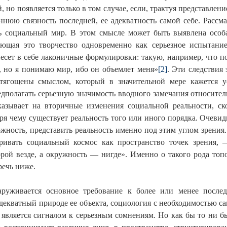
, но появляется только в том случае, если, трактуя представлен
ннюю связность последней, ее адекватность самой себе. Расс
ть социальный мир. В этом смысле может быть выявлена особ
яющая это творчество одновременно как серьезное испытани
несет в себе лаконичные формулировки: такую, например, что
 но я понимаю мир, ибо он объемлет меня»
[2]
. Эти следствия
тягощены смыслом, который в значительной мере кажется у
едполагать серьезную значимость вводного замечания относител
казывает на вторичные изменения социальной реальности, ск
аря чему существует реальность того или иного порядка. Очеви
жность, представить реальность именно под этим углом зрения. 
ивать социальный космос как пространство точек зрения, —
орой везде, а окружность — нигде». Именно о такого рода топ
речь ниже.
аруживается основное требование к более или менее послед
декватный природе ее объекта, социология с необходимостью са
 является сигналом к серьезным сомнениям. Но как бы то ни 