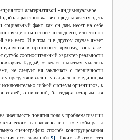
щепринятой альтернативой «индивидуальное —
добная расстановка вех представляется здесь
и социальный факт, как он дан, несет на себе
конструкцию на основе последнего, или что он
й вне него. И в том, и в другом случае имеет
руируется в противовес другому, заставляет
ет сугубо соотносительный характер реальности
повторять Бурдьё, означает пытаться мыслить
ами, не следует ни заключать о первичности
 таким предустановленным социальным единицам
ам исключительно гибкой системы ориентиров, в
и связей, отношений, благодаря которым эта
 на значимость понятия поля в проблематизации
истическим, направлено не на то, чтобы раз и
уальную сценографию способа конструирования
чтения исследований»
[9]
. Таким образом, это