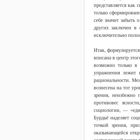
представляется как 
только сформированн
себе значит забыть 
других заключен в
исключительно полож
Итак, формулируется
вписана в центр этог
возможно только в 
упражнения лежит н
рациональности. Меж
вознесена на тот уро
зрения, неизбежно 
противовес ясност
социологии, — «еди
Бурдьё наделяет соц
точкой зрения, пр
оказывающейся откр