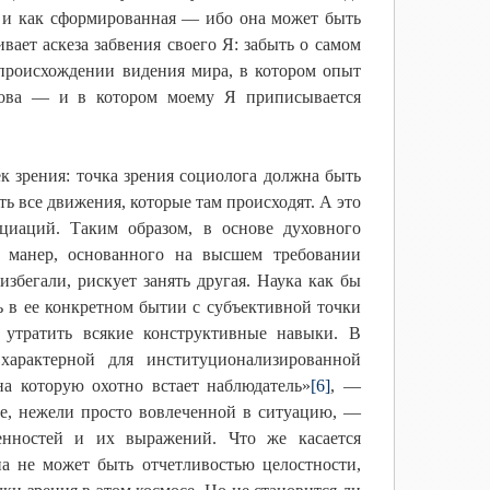
ти и как сформированная — ибо она может быть
ает аскеза забвения своего Я: забыть о самом
м происхождении видения мира, в котором опыт
лова — и в котором моему Я приписывается
к зрения: точка зрения социолога должна быть
ть все движения, которые там происходят. А это
циаций. Таким образом, в основе духовного
й манер, основанного на высшем требовании
збегали, рискует занять другая. Наука как бы
ть в ее конкретном бытии с субъективной точки
 утратить всякие конструктивные навыки. В
арактерной для институционализированной
на которую охотно встает наблюдатель»
[6]
, —
лее, нежели просто вовлеченной в ситуацию, —
енностей и их выражений. Что же касается
на не может быть отчетливостью целостности,