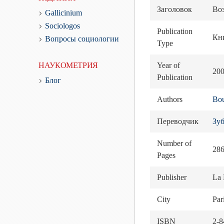
Заголовок
Во
Gallicinium
Sociologos
Publication
Кн
Вопросы социологии
Type
НАУКОМЕТРИЯ
Year of
20
Publication
Блог
Authors
Bou
Переводчик
Зуб
Number of
28
Pages
Publisher
La 
City
Par
ISBN
2-8