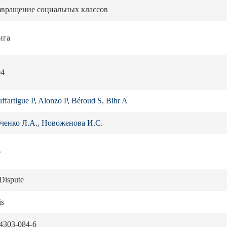
звращение социальных классов
ига
04
ffartigue P
,
Alonzo P
,
Béroud S
,
Bihr A
ченко Л.А.
,
Новоженова И.С.
6
Dispute
is
4303-084-6