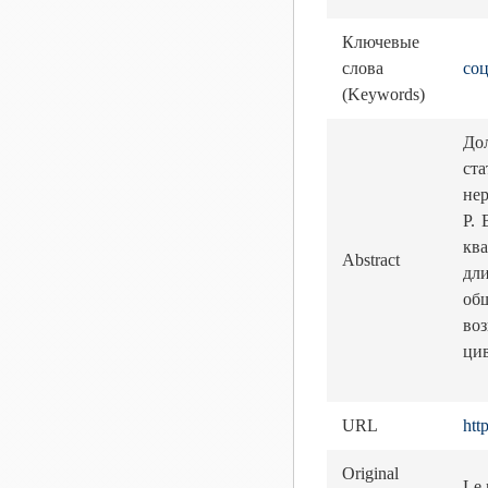
Ключевые
слова
соц
(Keywords)
До
ст
нер
P. 
кв
Abstract
дл
об
во
ци
URL
htt
Original
Le 