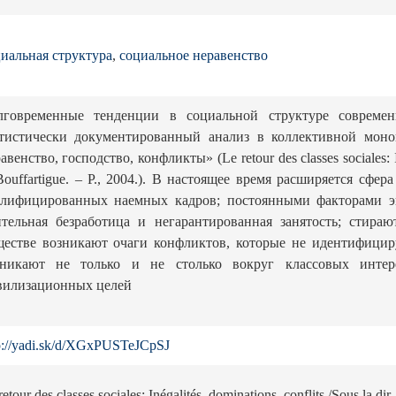
иальная структура
,
социальное неравенство
лговременные тенденции в социальной структуре совреме
атистически документированный анализ в коллективной моно
авенство, господство, конфликты» (Le retour des classes sociales: Iné
Bouffartigue. – P., 2004.). В настоящее время расширяется сфе
алифицированных наемных кадров; постоянными факторами эк
ительная безработица и негарантированная занятость; стир
ществе возникают очаги конфликтов, которые не идентифици
зникают не только и не столько вокруг классовых интер
вилизационных целей
p://yadi.sk/d/XGxPUSTeJCpSJ
retour des classes sociales: Inégalités, dominations, conflits /Sous la dir