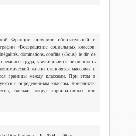
нной Франции получили обстоятельный и
графии «Возвращение социальных классов:
galités, dominations, conflits {/Sous} le dir. de
ра наемного труда; увеличивается численность
ономической жизни становятся массовая и
аются границы между классами. При этом в
руются с определенным классом. Конфликты
есов, сколько вокруг корпоративных или
. de P.Bouffartigue. – P., 2004. – 286 p.