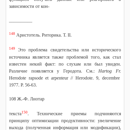
зависимости от кон-
__________
148
Аристотель. Риторика. Т.
II.
149
Это проблема свидетельства или исторического
источника является также проблемой того, как стал
известен некий факт: по слухам или был увиден.
Различие появляется у Геродота. См.:
Hartog Fr.
Herodote rapsode et arpenteur // Herodote. 9, decembre
19
77. P. 56-63.
108 Ж.-Ф. Лиотар
150
текста
. Технические приемы подчиняются
принципу оптимизации продуктивности: увеличение
выхода (полученная информация или модификации),