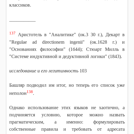
классиков.
___________
137
Аристотель в "Аналитике" (ок.3 30 г.), Декарт в
"Regulae ad directionem ingenii" (ок.1628 г.) и
"Основаниях философии" (1б44); Стюарт Милль в
"Системе индуктивной и дедуктивной логики" (1843).
исследование и его легитимность
103
Башляр подводил им итог, но теперь его список уже
138
неполон
.
Однако использование этих языков не хаотично, а
подчиняется условию, которое можно назвать
прагматическим, а именно: формулировать
собственные правила и требовать от адресата