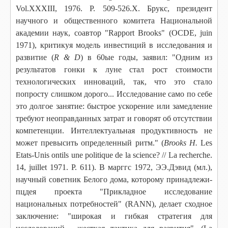
Vol.XXXIII, 1976. P. 509-526.X. Брукс, президент
научного и общественного комитета Национальной
академии наук, соавтор "Rapport Brooks" (OCDE, juin
1971), критикуя модель инвестиций в исследования и
развитие (
R & D
) в 60ые годы, заявил: "Одним из
результатов гонки к луне стал рост стоимости
технологических инноваций, так, что это стало
попросту слишком дорого... Исследование само по себе
это долгое занятие: быстрое ускорение или замедление
требуют неоправданных затрат
и говорят об отсутствии
компетенции. Интеллектуальная продуктивность не
может превысить определенный ритм." (
Brooks Н.
Les
Etats-Unis ontils une politique de la science? // La recherche.
14, juillet 1971. P. 611). В марггс 1972, ЭЭ.Дэвид (мл.),
научный советник Белого дома, которому принадлежи-
пцдея проекта "Прикладное исследование
национальных потребностей" (RANN), делает сходное
заключение: "широкая и гибкая стратегия для