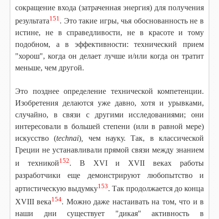
сокращение входа (затраченная энергия) для получения
151
результата
. Это такие игры, чья обоснованность не в
истине, не в справедливости, не в красоте и тому
подобном, а в эффективности: технический прием
"хорош", когда он делает лучше и/или когда он тратит
меньше, чем другой.
Это позднее определение технической компетенции.
Изобретения делаются уже давно, хотя и урывками,
случайно, в связи с другими исследованиями; они
интересовали в большей степени (или в равной мере)
искусство (
technai
)
,
чем науку. Так, в классической
Греции не устанавливали прямой связи между знанием
152
и техникой
. В XVI и XVII веках работы
разработчики еще демонстрируют любопытство и
153
артистическую выдумку
. Так продолжается до конца
154
XVIII века
. Можно даже настаивать на том, что и в
наши дни существует "дикая" активность в