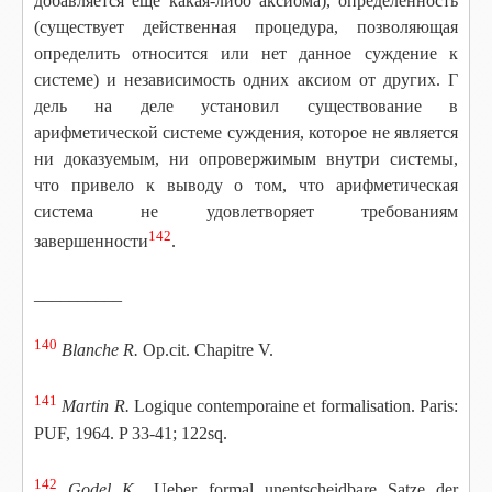
добавляется
еще какая-либо аксиома), определенность
(существует действенная процедура, позволяющая
определить относится или нет данное суждение к
системе) и независимость одних аксиом от других. Г
дель на деле установил существование в
арифметической системе суждения
,
которое не является
ни доказуемым, ни опровержимым внутри системы,
что привело к выводу о том, что арифметическая
система не удовлетворяет требованиям
142
завершенности
.
__________
140
Blanche R.
Op.cit. Chapitre V.
141
Martin R.
Logique contemporaine et formalisation. Paris:
PUF, 1964. P 33-41; 122sq.
142
Godel К..
Ueber formal unentscheidbare Satze der