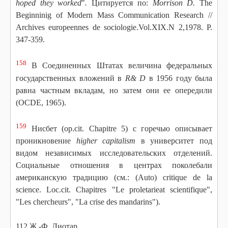
hoped they worked
"
.
Цитируется по:
Morrison D.
The
Beginninig of Modern Mass Communication Research //
Archives europeennes de sociologie.Vol.XIX.N 2,1978. P.
347-359.
158
В Соединенных Штатах величина федеральных
государственных вложений в
R& D
в 1956 году была
равна частным вкладам, но затем они ее опередили
(OCDE, 1965).
159
Нисбет (op.cit. Chapitre 5) с горечью описывает
проникновение
higher capitalism
в университет под
видом независимых исследовательских отделений.
Социальные отношения в центрах поколебали
американскую традицию (см.: (Auto) critique de la
science. Loc.cit. Chapitres "Le proletarieat scientifique",
"Les chercheur
s", "La crise des mandarins").
112 Ж.-Ф. Лиотар