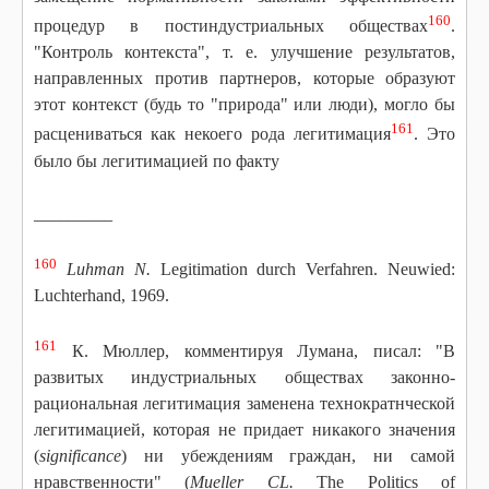
160
процедур в постиндустриальных обществах
.
"Контроль контекста", т. е. улучшение результатов,
направленных против партнеров, которые образуют
этот контекст (будь то "природа" или люди), могло бы
161
расцениваться как некоего рода легитимация
. Это
было бы легитимацией по факту
_________
160
Luhman N.
Legitimation durch Verfahren. Neuwied:
Luchterhand, 1969.
161
К. Мюллер, комментируя Лумана, писал: "В
развитых индустриальных обществах законно-
рациональная легитимация заменена технократнческой
легитимацией, которая не придает никакого значения
(
significance
) ни убеждениям граждан, ни самой
нравственности" (
Mueller CL.
The Politics of