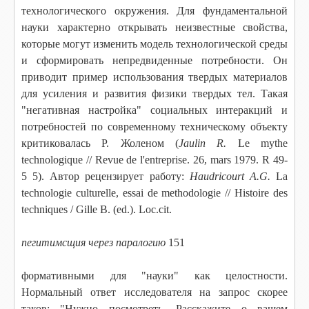
технологического окружения. Для фундаментальной
науки характерно открывать неизвестные свойства,
которые могут изменить модель технологической среды
и сформировать непредвиденные потребности. Он
приводит пример использования твердых материалов
для усиления и развития физики твердых тел. Такая
"негативная настройка" социальных интеракций и
потребностей по современному техническому объекту
критиковалась Р. Жоленом (
Jaulin R.
Le mythe
technologique // Revue de l'entreprise. 26, mars 1979. R 49-
5 5). Автор рецензирует работу:
Haudricourt A.G.
La
technologie culturelle, essai de methodologie // Histoire des
techniques / Gille B. (ed.). Loc.cit.
пегитимсщия через паралогию
151
формативными для "науки" как целостности.
Нормальный ответ исследователя на запрос скорее
таков: "Нужно посмотреть. Расскажите о вашем