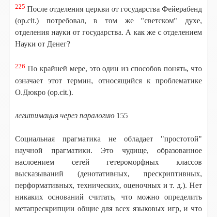
225
После отделения церкви от государства Фейерабенд
(op.cit.) потребовал, в том же "светском" духе,
отделения науки от государства. А как же с отделением
Науки от Денег?
226
По крайней мере, это один из способов понять, что
означает этот термин, относящийся к проблематике
О.Дюкро (op.cit.).
легитимация через паралогию
155
Социальная прагматика не обладает "простотой"
научной прагматики. Это чудище, образованное
наслоением сетей гетероморфных классов
высказываний (денотативных, прескриптивных,
перформативных, технических, оценочных и т. д.). Нет
никаких оснований считать, что можно определить
метапрескрипции общие для всех языковых игр, и что