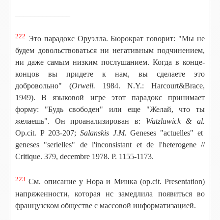
______________
222
Это парадокс Оруэлла. Бюрократ говорит: "Мы не
будем довольствоваться ни негативным подчинением,
ни даже самым низким послушанием. Когда в конце-
концов вы придете к нам, вы сделаете это
добровольно" (
Orwell.
1984. N.Y.: Harcourt&Bra
ce,
1949). В языковой игре этот парадокс принимает
форму: "Будь свободен" или еще "Желай, что ты
желаешь". Он проанализирован в:
Watzlawick & al.
Op.cit. P 203-207;
Salanskis J.M.
Geneses "actuelles" et
geneses "serielles" de l'inconsistant et de I'heterog
ene //
Critique. 379, decembre 1978. P. 1155-1173.
223
См. описание у Нора и Минка (op.cit. Presentation)
напряженности, которая нс замедлила появиться во
французском обществе с массовой информатизацией.