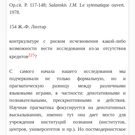
Op.cit. P. 117-148;
Salanskis J.M.
Le sytematique ouvert.
1978.
154 Ж.-Ф. Лиотар
контркультуре с риском исчезновения какой-либо
возможности вести исследования из-за отсутствия
225
кредитов
?
С самого начала нашего исследования мы
подчеркивали не только формальную, но и
прагматическую разницу между различными
языковыми играми, в частности: денотативными и
познавательными, прескриптивными и действия.
Научная прагматика фокусируется на денотативных
высказываниях, именно тут она дает мосто для
учреждения институций познания (институтов,
центров, университетов и пр.). Но постмодернистское