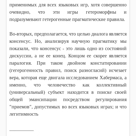
применимых для всех языковых игр, хотя совершенно
очевидно, что эти игры гетероморфны и
подразумевают гетерогенные прагматические правила.
Во-вторых, предполагается, что целью диалога является
консенсус. Но, анализируя научную прагматику мы
показали, что консенсус - это лишь одно из состояний
дискуссии, а не ее конец. Концом ее скорее является
паралогия. При таком двойном констатировании
(гегерогенность правил, поиск разногласий) исчезает
вера, которая еще двигала исследованием Хабермаса, а
именно, что человечество как коллективный
(универсальный) субъект находится в поиске своей
общей эмансипации посредством регулирования
"приемов", допустимых во всех языковых играх; и что
легитимность
__________