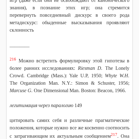
игр (даже если они не освобождают от канонического
знания), в познание этих игр; она стремится
перевернуть повседневный дискурс в своего рода
метадискурс: обыденные высказывания проявляют
склонность
________
216
Можно встретить формулировку этой гипотезы в
более ранних исследованиях:
Riesman D.
The Lonely
Crowd. Cambridge (Mass.): Yale U.P, 1950;
Whyte W.H.
The Organization Man. N.Y.: Simon & Schuster, 1956;
Marcuse G.
One Dimensional Man. Boston: Beacon, 1966.
легитимация через паралогию
149
цитировать самих себя и различные прагматические
положения, которые нужно все же косвенно соотносить
217
с затрагивающим их актуальным сообщением
. Она