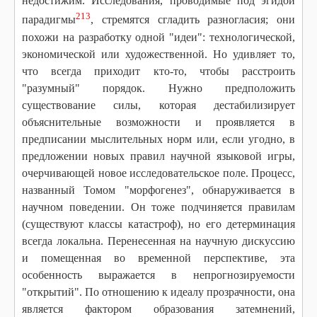
недостижим. Исследования, проводимые под эгидой
213
парадигмы
, стремятся сгладить разногласия; они
похожи на разработку одной "идеи": технологической,
экономической или художественной. Но удивляет то,
что всегда приходит кто-то, чтобы расстроить
"разумный" порядок. Нужно предположить
существование силы, которая дестабилизирует
объяснительные возможности и проявляется в
предписании мыслительных норм или, если угодно, в
предложении новых правил научной языковой игры,
очерчивающей новое исследовательское поле. Процесс,
названный Томом "морфогенез", обнаруживается в
научном поведении. Он тоже подчиняется правилам
(существуют классы катастроф), но его детерминация
всегда локальна. Перенесенная на научную дискуссию
и помещенная во временной перспективе, эта
особенность выражается в непрогнозируемости
"открытий". По отношению к идеалу прозрачности, она
является фактором образования затемнений,