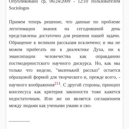
Опубликовано
ср, 06/24/2009 - 12:10
пользователем
Sociologos
Примем теперь решение, что данные по проблеме
легитимации знания на сегодняшний день
представлены достаточно для решения нашей задачи.
Обращение к великим рассказам исключено; и мы не
можем прибегать ни к диалектике Духа, ни к
эмансипации человечества как оправданию
постмодернистского научного дискурса. Но, как мы
только что видели, "маленький рассказ" остается
образцовой формой для творческого и, прежде всего, -
211
научного воображения
. С другой стороны, принцип
консенсуса как критерия законности тоже кажется
недостаточным. Или же он является соглашением
между людьми как учеными умами и сво-
____
_____