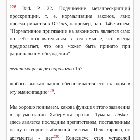
228
Ibid. P. 22. Подчинение метапрескрипций
проскрипции, т. е. нормализация законов, явно
просматривается в
Diskurs,
например, на с. 146 читаем:
"Нормативное притязание на законность является само
по себе познавательным в том смысле, что всегда
предполагает, что оно может быть принято при
рациональном обсуждении".
легитимация через паралогию
157
любого высказывания обеспечивается его вкладом в
229
эту эмансипацию
.
Мы хорошо понимаем, какова функция этого заявления
в аргументации Хабермаса против Лумана.
Diskurs
здесь является последним препятствием, поставленным
на пути теории стабильной системы. Цель хороша, но
230
аргументы - нет
. Консенсус стал устарелой