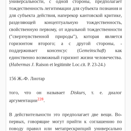
универсальности, с одной стороны, предполагает
тождественность легитимации для субъекта познания и
для субъекта действия, наперекор кантовской критике,
разделяющей концептуальную тождественность,
свойственную первому, от идеальной тождественности
("сверхчувственной природы"), которая является
горизонтом второго; а с другой стороны, -
поддерживает консенсус (
Gemeinschaft
) как
единственно возможный горизонт жизни человечества.
(
Habermas
J
. Raison et legitimite Loc.cit. P. 23-24.)
156 Ж.-Ф. Лиотар
того, что он называет
Diskurs,
т. е. диалог
228
аргументации
.
В дейсгвительности это предполагает две вещи. Во-
первых, говорящие могут прийти к соглашению по
поводу правил или метапрескрипций универсально