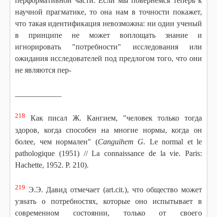
перформативной части. Если мы повернемся теперь к
научной прагматике, то она нам в точности покажет,
что такая идентификация невозможна: ни один ученый
в принципе не может воплощать знание и
игнорировать "потребности" исследования или
ожидания исследователей под предлогом того, что они
не являются пер-
____________
218
Как писал Ж. Кангием, "человек только тогда
здоров, когда способен на многие нормы, когда он
более, чем нормален" (
Canguihem G.
Le normal et le
pathologique (1951) // La connaissance de la vie. Paris:
Hachette, 1952. P. 210).
219
Э.Э. Давид отмечает (art.cit.), что общество может
узнать о потребностях, которые оно испытывает в
современном состоянии, только от своего