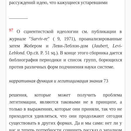
рассуждений идею, что кажущиеся устаревшими
________
97
О сциентистской идеологии см. публикации в
журнале "
Surviv-re
" ( 9, 1971), проанализированные
затем Жобером и Леви-Леблон-дом (
Jaubert, Levi-
Leblond.
Op.cit. P. 51 sq.). В конце этого сборника дается
библиография периодики и список групп, борющихся
против различных форм подчинения науки системе.
нарративная функция и легитицимация знания
73
решения, которые может получить проблема
легитимации, являются таковыми не в принципе, а
только в выражениях, которые они приняли, так что не
приходится удивляться, что они продолжают сегодня
существовать в других формах. Да и мы сами: нет ли у
нас и теперь потребности сочинить рассказ о западном