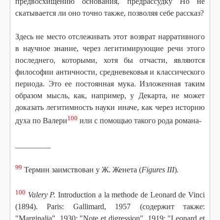
предвосхищению основания, предрассудку Но не
скатывается ли оно точно также, позволяя себе рассказ?
Здесь не место отслеживать этот возврат нарративного
в научное знание, через легитимирующие речи этого
последнего, которыми, хотя бы отчасти, являются
философии античности, средневековья и классического
периода. Это ее постоянная мука. Изложенная таким
образом мысль, как, например, у Декарта, не может
доказать легитимность науки иначе, как через историю
100
духа по Валери
или с помощью такого рода романа-
_________
99
Термин заимствован у Ж. Женета (
Figures III
)
.
100
Valery P.
Introduction a la methode de Leonard de Vinci
(1894). Paris: Gallimard, 1957 (содержит также:
"Marginalia", 1930; "Note et digression", 1919; "Leonard et