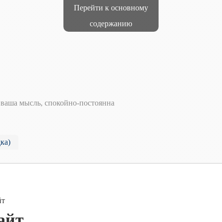
Перейти к основному
содержанию
т ваша мысль, спокойно-постоянна
ка)
йт
айт