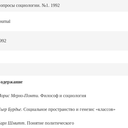
опросы социологии. №1. 1992
ournal
992
одержание
орис Мерло-Понти
. Философ и социология
ьер Бурдье
. Социальное пространство и генезис «классов»
арл Шмитт
. Понятие политического