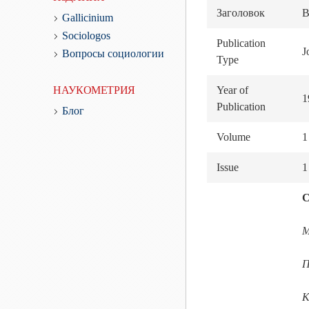
Заголовок
В
Gallicinium
Sociologos
Publication
J
Вопросы социологии
Type
НАУКОМЕТРИЯ
Year of
1
Publication
Блог
Volume
1
Issue
1
С
М
П
К