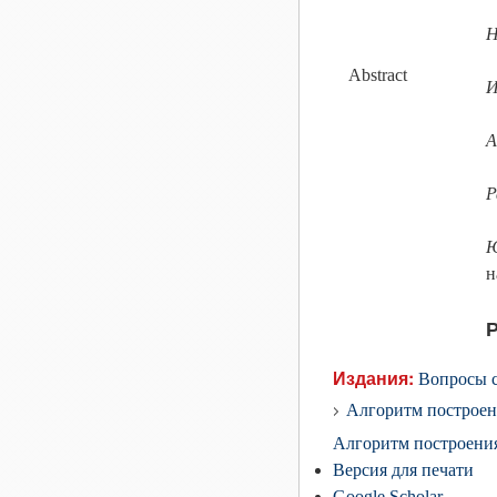
Н
Abstract
И
А
Р
Ю
н
Издания:
Вопросы 
Алгоритм построен
Алгоритм построения
Версия для печати
Google Scholar