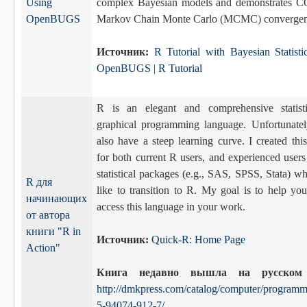
Using
complex Bayesian models and demonstrates 
OpenBUGS
Markov Chain Monte Carlo (MCMC) convergen
Источник:
R Tutorial with Bayesian Statisti
OpenBUGS | R Tutorial
R is an elegant and comprehensive statist
graphical programming language. Unfortunately
also have a steep learning curve. I created thi
for both current R users, and experienced users
statistical packages (e.g., SAS, SPSS, Stata) 
R для
like to transition to R. My goal is to help yo
начинающих
access this language in your work.
от автора
книги "R in
Источник:
Quick-R: Home Page
Action"
Книга недавно вышла на русском
http://dmkpress.com/catalog/computer/programm
5-94074-912-7/