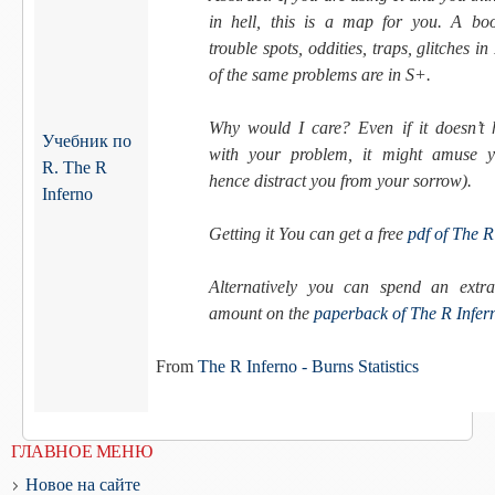
in hell, this is a map for you. A bo
trouble spots, oddities, traps, glitches i
of the same problems are in S+.
Why would I care? Even if it doesn’t 
Учебник по
with your problem, it might amuse 
R. The R
hence distract you from your sorrow).
Inferno
Getting it You can get a free
pdf of The R
Alternatively you can spend an extra
amount on the
paperback of The R Infer
From
The R Inferno - Burns Statistics
ГЛАВНОЕ МЕНЮ
Новое на сайте