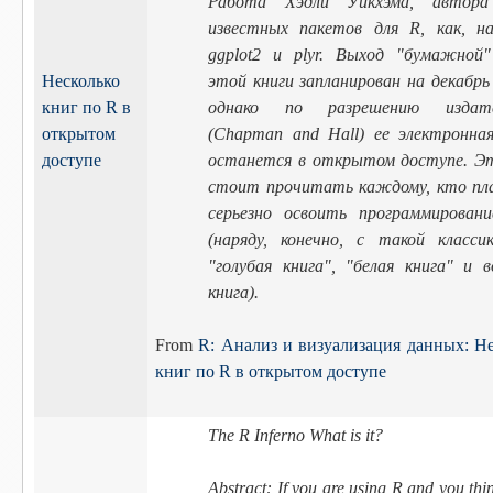
Работа Хэдли Уикхэма, автора
известных пакетов для R, как, на
ggplot2 и plyr. Выход "бумажной"
Несколько
этой книги запланирован на декабрь 
книг по R в
однако по разрешению издате
открытом
(Chapman and Hall) ее электронная
доступе
останется в открытом доступе. Эт
стоит прочитать каждому, кто пл
серьезно освоить программирован
(наряду, конечно, с такой классик
"голубая книга", "белая книга" и 
книга).
From
R: Анализ и визуализация данных: Н
книг по R в открытом доступе
The R Inferno What is it?
Abstract: If you are using R and you thi