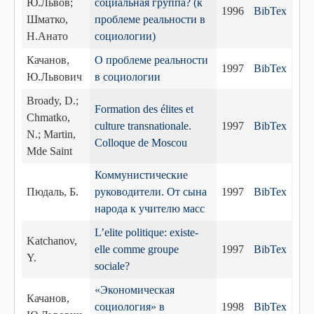
Ю.Львов;
социальная группа? (к
1996
BibTex
Шматко,
проблеме реальности в
Н.Анато
социологии)
Качанов,
О проблеме реальности
1997
BibTex
Ю.Львович
в социологии
Broady, D.;
Formation des élites et
Chmatko,
culture transnationale.
1997
BibTex
N.; Martin,
Colloque de Moscou
Mde Saint
Коммунистические
Пюдаль, Б.
руководители. От сына
1997
BibTex
народа к учителю масс
L’elite politique: existe-
Katchanov,
elle comme groupe
1997
BibTex
Y.
sociale?
«Экономическая
Качанов,
социология» в
1998
BibTex