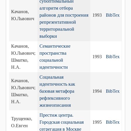
субоптимальный
алгоритм отбора
Качанов,
районов для построения
1993
BibTex
Ю.Львович
репрезентативной
территориальной
выборки
Качанов,
Семантические
Ю.Львович;
пространства
1993
BibTex
Шматко,
социальной
Н.А.
идентичности
Социальная
Качанов,
идентичность как
Ю.Львович;
базовая метафора
1994
BibTex
Шматко,
рефлексивного
Н.А.
жизнеописания
Престиж центра.
Трущенко,
Городская социальная
1995
BibTex
О.Евген
сегрегация в Москве