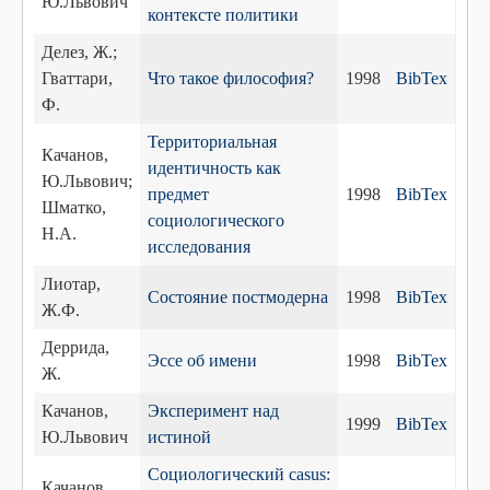
Ю.Львович
контексте политики
Делез, Ж.;
Гваттари,
Что такое философия?
1998
BibTex
Ф.
Территориальная
Качанов,
идентичность как
Ю.Львович;
предмет
1998
BibTex
Шматко,
социологического
Н.А.
исследования
Лиотар,
Состояние постмодерна
1998
BibTex
Ж.Ф.
Деррида,
Эссе об имени
1998
BibTex
Ж.
Качанов,
Эксперимент над
1999
BibTex
Ю.Львович
истиной
Социологический casus:
Качанов,