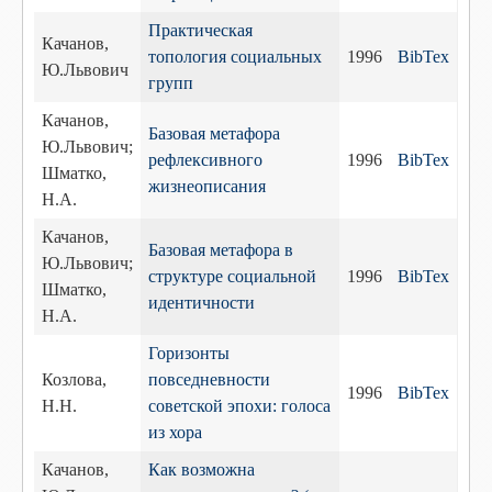
Практическая
Качанов,
топология социальных
1996
BibTex
Ю.Львович
групп
Качанов,
Базовая метафора
Ю.Львович;
рефлексивного
1996
BibTex
Шматко,
жизнеописания
Н.А.
Качанов,
Базовая метафора в
Ю.Львович;
структуре социальной
1996
BibTex
Шматко,
идентичности
Н.А.
Горизонты
Козлова,
повседневности
1996
BibTex
Н.Н.
советской эпохи: голоса
из хора
Качанов,
Как возможна