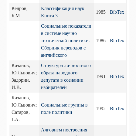
Кедров,
Классификация наук.
1985
BibTex
Б.М.
Книга 3
Социальные показатели
в системе научно-
технической политики.
1986
BibTex
Сборник переводов с
английского
Качанов,
Структура личностного
Ю.Львович;
образа народного
1991
BibTex
Задорин,
депутата в сознании
И.В.
избирателей
Качанов,
Ю.Львович;
Социальные группы в
1992
BibTex
Сатаров,
поле политики
Г.А.
Алгоритм построения