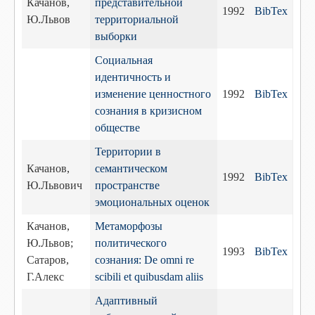
Качанов,
представительной
1992
BibTex
Ю.Львов
территориальной
выборки
Социальная
идентичность и
изменение ценностного
1992
BibTex
сознания в кризисном
обществе
Территории в
Качанов,
семантическом
1992
BibTex
Ю.Львович
пространстве
эмоциональных оценок
Качанов,
Метаморфозы
Ю.Львов;
политического
1993
BibTex
Сатаров,
сознания: De omni re
Г.Алекс
scibili et quibusdam aliis
Адаптивный