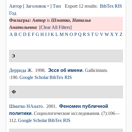
Автор
[
Заголовок
]
Тип
Export 12 results:
BibTex
RIS
Год
Фильтры:
Автор
is
Шматко, Наталья
Анатольевна
[Clear All Filters]
A
B
C
D
E
F
G
H
I
J
K
L
M
N
O
P
Q
R
S
T
U
V
W
X
Y
Z
Э
Деррида Ж
. 1998.
Эссе об имени
.
Gallicinium.
:190.
Google Scholar
BibTex
RIS
Ф
Шматко НАнато
. 2001.
Феномен публичной
политики
.
Социологические исследования. (7):106—
112.
Google Scholar
BibTex
RIS