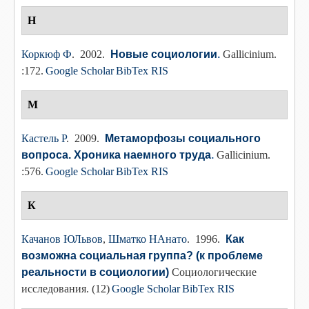
Н
Коркюф Ф
. 2002.
Новые социологии
.
Gallicinium.
:172.
Google Scholar
BibTex
RIS
М
Кастель Р
. 2009.
Метаморфозы социального
вопроса. Хроника наемного труда
.
Gallicinium.
:576.
Google Scholar
BibTex
RIS
К
Качанов ЮЛьвов
,
Шматко НАнато
. 1996.
Как
возможна социальная группа? (к проблеме
реальности в социологии)
Социологические
исследования. (12)
Google Scholar
BibTex
RIS