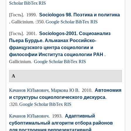
Scholar
BibTex
RIS
[Гость]
. 1999.
Sociologos 98. Поэтика и политика
.
Gallicinium. :350.
Google Scholar
BibTex
RIS
[Гость]
. 2001.
Sociologos-2001. Социоанализ
Пьера Бурдье. Альманах Российско-
французского центра социологии и
философии Института социологии РАН
.
Gallicinium.
Google Scholar
BibTex
RIS
А
Качанов ЮЛьвович
,
Маркова Ю В
. 2010.
Автономия
и структуры социологического дискурса
.
:320.
Google Scholar
BibTex
RIS
Качанов ЮЛьвович
. 1993.
Адаптивный
субоптимальный алгоритм отбора районов
для построения репрезентативной