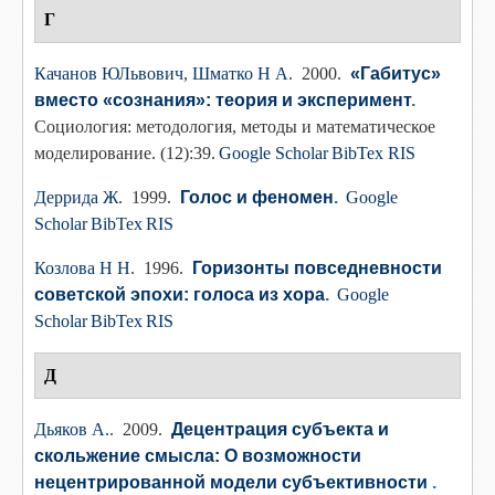
Г
Качанов ЮЛьвович
,
Шматко Н А
. 2000.
«Габитус»
вместо «сознания»: теория и эксперимент
.
Социология: методология, методы и математическое
моделирование. (12):39.
Google Scholar
BibTex
RIS
Деррида Ж
. 1999.
Голос и феномен
.
Google
Scholar
BibTex
RIS
Козлова Н Н
. 1996.
Горизонты повседневности
советской эпохи: голоса из хора
.
Google
Scholar
BibTex
RIS
Д
Дьяков А.
. 2009.
Децентрация субъекта и
скольжение смысла: О возможности
нецентрированной модели субъективности
.