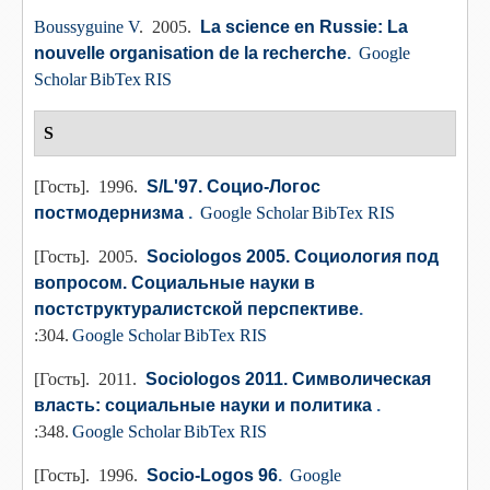
Boussyguine V
. 2005.
La science en Russie: La
nouvelle organisation de la recherche
.
Google
Scholar
BibTex
RIS
S
[Гость]
. 1996.
S/L'97. Социо-Логос
постмодернизма
.
Google Scholar
BibTex
RIS
[Гость]
. 2005.
Sociologos 2005. Социология под
вопросом. Социальные науки в
постструктуралистской перспективе
.
:304.
Google Scholar
BibTex
RIS
[Гость]
. 2011.
Sociologos 2011. Символическая
власть: социальные науки и политика
.
:348.
Google Scholar
BibTex
RIS
[Гость]
. 1996.
Socio-Logos 96
.
Google