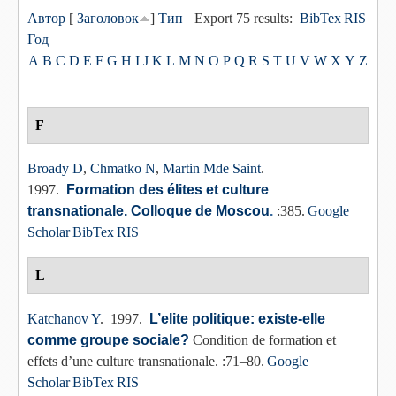
Автор
[
Заголовок
]
Тип
Export 75 results:
BibTex
RIS
Год
A
B
C
D
E
F
G
H
I
J
K
L
M
N
O
P
Q
R
S
T
U
V
W
X
Y
Z
F
Broady D
,
Chmatko N
,
Martin Mde Saint
.
1997.
Formation des élites et culture
transnationale. Colloque de Moscou
.
:385.
Google
Scholar
BibTex
RIS
L
Katchanov Y
. 1997.
L’elite politique: existe-elle
comme groupe sociale?
Condition de formation et
effets d’une culture transnationale. :71–80.
Google
Scholar
BibTex
RIS