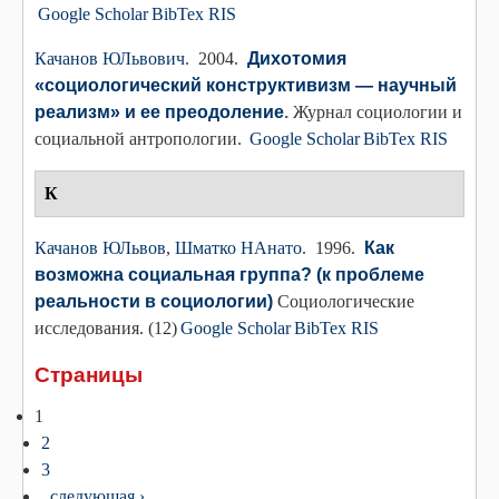
Google Scholar
BibTex
RIS
Качанов ЮЛьвович
. 2004.
Дихотомия
«социологический конструктивизм — научный
реализм» и ее преодоление
.
Журнал социологии и
социальной антропологии.
Google Scholar
BibTex
RIS
К
Качанов ЮЛьвов
,
Шматко НАнато
. 1996.
Как
возможна социальная группа? (к проблеме
реальности в социологии)
Социологические
исследования. (12)
Google Scholar
BibTex
RIS
Страницы
1
2
3
следующая ›