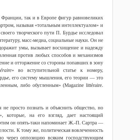
 Франции, так и в Европе фигур равновеликих
Сартром, называя «тотальным интеллектуалом» и
своего творческого пути П. Бурдье исследовал
итературу, масс-медиа, социальные науки. Он не
будоражит умы, вызывает восхищение и надежду
авленная против любых способов и механизмов
ение и отторжение со стороны попавших в зону
éraire
» во вступительной статье к номеру,
рдье, его систему мышления, его теории — это
енным, либо обугленным» (Magazine littéraire.
не просто познать и объяснить общество, но
, которые, на его взгляд, дает настоящий
этим он опять-таки напоминает Ж.-П. Сартра —
релости. К тому же, политическая вовлеченность
 но через оппозицию всяким господствующим