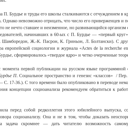
ях.
ма П. Бурдье и труды его школы сталкиваются с отчуждением в 
. Однако невозможно отрицать, что число его приверженцев и п
то не нечто ставшее и неизменное, но развивающийся организм
ледователей, начинавших в 60-ых с П. Бурдье — «первый круг
 Шамборедон, Ж.-К. Пасрон, К. Гриньон, Л. Болтански). С др
а европейской социологии и журнала «Actes de la recherche en
Бурдье, сформировалось «твердое ядро» и четко очерченные тео
с момента первой публикации на русском языке программной 
Бурдье П
. Социальное пространство и генезис «классов» / Пер
— С. 17-36.). С того времени было опубликовано в переводе немал
ния концепции социоанализа рекомендуем обратиться к работ
авила перед собой редколлегия этого юбилейного выпуска, 
овора социоанализу. Она и не в том, чтобы доказать неоспор
а задача скромнее — дать читателю возможность самому