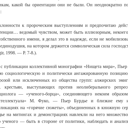
икам, какой бы ориентации они не были. Он неоднократно по
:
лонности к пророческим выступлениям и предпочитаю действ
тенции… ведомый чувством, может быть иллюзорным, некоего 
собственного имени, я делал это в надежде, если не мобилизо
 единодушия, на котором держится символическая сила господс
ir, 1998. — P. 7-8.).
, с публикации коллективной монографии «Нищета мира», Пье
ую социологическую и политически ангажированную позицию,
розой или исключенных из общества групп: алжирских эмиг
, крестьян, выступающих против неолиберального репре
циолога — «ученого-борца», соединяющего некоим образом 
нтеллектуала» М. Фуко, — Пьер Бурдье и близкие ему и
бликациях на «горячие сюжеты», объединенных в книжную сер
дье на митингах и демонстрациях навлекли на него множеств
 ученого — быть в стороне от политики, наблюдать и анализи