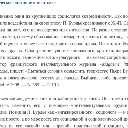
еское описание книги здесь
ненно один из крупнейших социологов современности. Как во
силе воздействия на свою эпоху П. Бурдье сравнивают с Ж.-П. 
ым широту его непосредственных интересов. На разных этапах 
одство, систему образования, государство, власть и политику, л
й оценке и менее всего подходит на роль идола. Он тот, кто 
ест других. Обостренное чувство социального, критика, напр
тического, экономического, культурного — вызывает сопротивл
ктор французского нтеллектуального журнала «
Magazine litt
дье, пишет: «Пытаться сегодня осмыслить творчество Пьера Бу
ть в электрическую розетку два пальца. Выйдешь либо просветл
tobre 1998. — N°369. — P. 19.).
вычный академический или кабинетный ученый. Он стремится 
 него, изменить его с помощью «интеллектуальных орудий»
лиз. Позиция П. Бурдье как «ангажированного» социолога — и 
 не просто, а по мере роста его социальной и социологической з
ется не его «левой» или «правой» политической позицией,