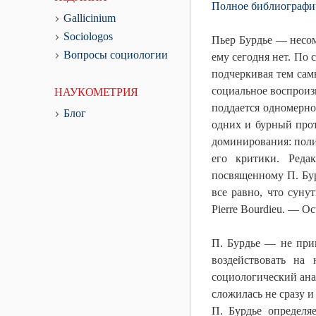
Полное библиографич
Gallicinium
Sociologos
Пьер Бурдье — несом
Вопросы социологии
ему сегодня нет. По 
подчеркивая тем сам
социальное воспроизв
НАУКОМЕТРИЯ
поддается одномерно
Блог
одних и бурный прот
доминирования: поли
его критики. Реда
посвященному П. Бур
все равно, что суну
Pierre Bourdieu. — Oc
П. Бурдье — не при
воздействовать на
социологический ана
сложилась не сразу и
П. Бурдье определя