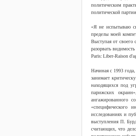
политическим практ
политической партии
«Я не испытываю ск
пределы моей компе
Выступая от своего 
разорвать видимость
Paris: Liber-Raison d'ag
Начиная с 1993 года
занимает критическ
находящихся под уг
парижских окраин»
ангажированного со
«специфического и
исследованиях и пу
выступления П. Бур
считающих, что дело