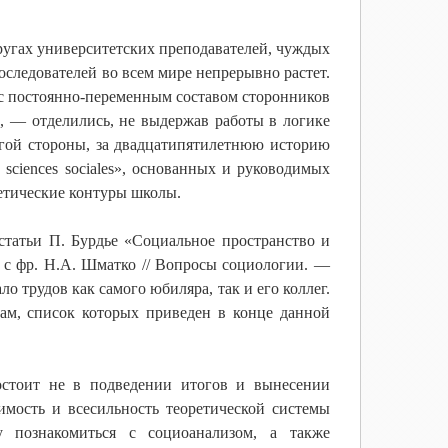
кругах университетских преподавателей, чуждых
оследователей во всем мире непрерывно растет.
 с постоянно-переменным составом сторонников
», — отделились, не выдержав работы в логике
угой стороны, за двадцатипятилетнюю историю
 sciences sociales», основанных и руководимых
ретические контуры школы.
статьи П. Бурдье «Социальное пространство и
. с фр. Н.А. Шматко // Вопросы социологии. —
о трудов как самого юбиляра, так и его коллег.
ам, список которых приведен в конце данной
состоит не в подведении итогов и вынесении
имость и всесильность теоретической системы
 познакомиться с социоанализом, а также