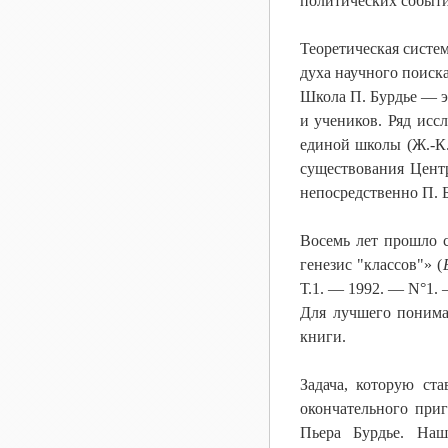
политических событи
Теоретическая систе
духа научного поиска
Школа П. Бурдье — э
и учеников. Ряд исс
единой школы (Ж.-К.
существования Центр
непосредственно П. 
Восемь лет прошло 
генезис "классов"» (
Т.1. — 1992. — N°1. 
Для лучшего понима
книги.
Задача, которую ст
окончательного приг
Пьера Бурдье. Наш