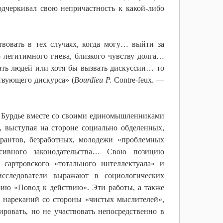
дчеркивал свою непричастность к какой-либо
овать в тех случаях, когда могу… выйти за
легитимного гнева, близкого чувству долга…
вать людей или хотя бы вызвать дискуссии… то
твующего дискурса» (
Bourdieu P.
Contre-feux. —
р Бурдье вместе со своими единомышленниками
 выступая на стороне социально обделенных,
рантов, безработных, молодежи «проблемных
ссивного законодательства… Свою позицию
сартровского «тотального интеллектуала» и
сследователи выражают в социологических
ию «Повод к действию». Эти работы, а также
о нареканий со стороны «чистых мыслителей»,
ровать, но не участвовать непосредственно в